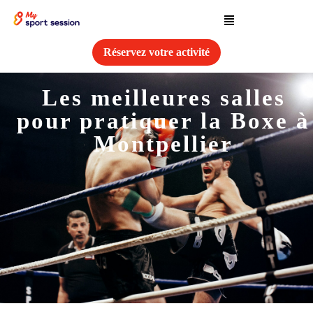
Skip
Menu
to
content
Réservez votre activité
Les meilleures salles
pour pratiquer la Boxe à
Montpellier