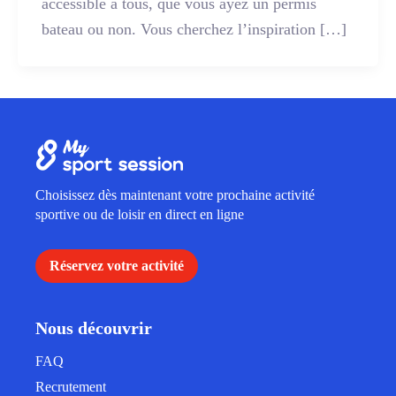
accessible à tous, que vous ayez un permis
bateau ou non. Vous cherchez l’inspiration […]
Choisissez dès maintenant votre prochaine activité
sportive ou de loisir en direct en ligne
Réservez votre activité
Nous découvrir
FAQ
Recrutement