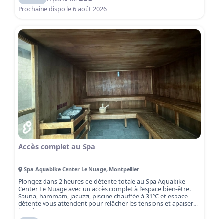
une atmosphère apaisante et revitalisante.
Le sauna est
une activité parfaite pour compléter votre expérience bien-
Prochaine dispo le
6 août 2026
être, après une séance de sport, une journée chargée ou
simplement pour prendre soin de vous. La chaleur sèche
favorise la circulation sanguine, détend les muscles et aide à
éliminer les toxines, tout en offrant un moment de bien-être et
de ressourcement. Réservez dès maintenant votre séance
sauna et plongez dans une heure de sérénité et de détente à
Montpellier.
Accès complet au Spa
Spa Aquabike Center Le Nuage
,
Montpellier
Plongez dans 2 heures de détente totale au Spa Aquabike
Center Le Nuage avec un accès complet à l’espace bien-être.
Sauna, hammam, jacuzzi, piscine chauffée à 31°C et espace
détente vous attendent pour relâcher les tensions et apaiser
l’esprit.