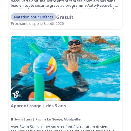
découverte gratuite, votre enfant fera ses premiers pas dans
l’eau en toute sécurité grâce au programme Auto-Rescue®, la
première étape de l’apprentissage de la natation. Il apprendra
les réflexes de survie essentiels en cas de chute dans l’eau tout
Gratuit
Natation pour Enfants
en découvrant les bases pour nager. Sous l’œil attentif de
maîtres-nageurs qualifiés, votre enfant apprendra à sauter,
Prochaine dispo le
8 août 2026
flotter, nager et sortir de l’eau seul, dans un environnement
totalement sécurisé. Réservez votre séance gratuite dès
maintenant !
Apprentissage | dès 5 ans
Swim Stars | Piscine Le Nuage
,
Montpellier
Avec Swim Stars, initier votre enfant à la natation devient
sécurisé et ludique dès 5 ans ! Le cours Apprentissage de la