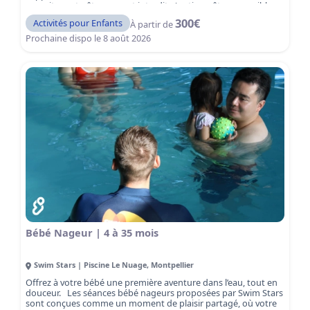
nourriture et gâteaux sont interdits (option gâteau possible
sur demande). Une expérience amusante et sécurisée,
300
€
Activités pour Enfants
À partir de
encadrée par notre équipe, pour des souvenirs inoubliables !
Prochaine dispo le
8 août 2026
Bébé Nageur | 4 à 35 mois
Swim Stars | Piscine Le Nuage
,
Montpellier
Offrez à votre bébé une première aventure dans l’eau, tout en
douceur. Les séances bébé nageurs proposées par Swim Stars
sont conçues comme un moment de plaisir partagé, où votre