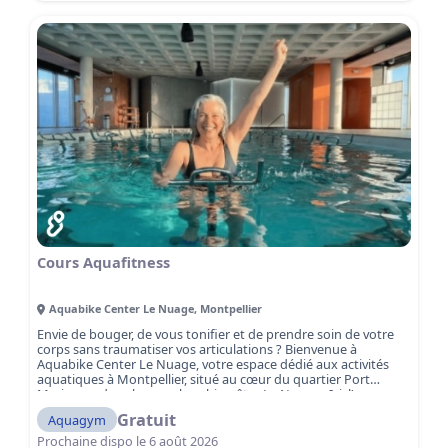
Cours Aquafitness
Aquabike Center Le Nuage
,
Montpellier
Envie de bouger, de vous tonifier et de prendre soin de votre
corps sans traumatiser vos articulations ? Bienvenue à
Aquabike Center Le Nuage, votre espace dédié aux activités
aquatiques à Montpellier, situé au cœur du quartier Port
Marianne, dans le complexe bien-être Le Nuage. Ici, l’eau
devient votre meilleur allié pour vous remettre en forme, vous
Gratuit
Aquagym
tonifier et vous dépasser, sans impact sur les articulations,
dans un cadre moderne, lumineux et inspirant. Aquabike,
Prochaine dispo le
6 août 2026