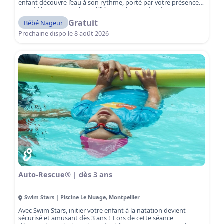
enfant découvre l’eau à son rythme, porté par votre présence
et guidé par un coach qualifié. La présence des deux parents
dans le bassin est encouragée pour accompagner le bébé et
Gratuit
Bébé Nageur
vivre ensemble ce moment de complicité. Entouré d’un cadre
sûr et chaleureux, votre bébé découvre l’eau avec joie,
Prochaine dispo le
8 août 2026
développe sa confiance et prend ses premiers repères
aquatiques. Ici, pas de pression ni de performance : chaque
séance est un temps de complicité, de jeux et de découvertes,
favorisant la confiance et le bien-être dès le plus jeune âge.
Une expérience unique à vivre avec votre enfant… et un
premier pas essentiel vers l’amour de l’eau.
Auto-Rescue® | dès 3 ans
Swim Stars | Piscine Le Nuage
,
Montpellier
Avec Swim Stars, initier votre enfant à la natation devient
sécurisé et amusant dès 3 ans ! Lors de cette séance