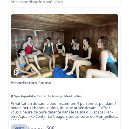
séance sauna mixte et plongez dans une heure de sérénité et
Prochaine dispo le
6 août 2026
de détente à Montpellier.
Privatisation Sauna
Spa Aquabike Center Le Nuage
,
Montpellier
Privatisation du sauna pour maximum 4 personnes pendant 1
heure. Deux chaises confort, douche privée devant. Offrez-
vous 1 heure de pure détente dans le sauna du Espace Bien-
être Aquabike Center Le Nuage, situé au cœur de Montpellier.
Idéal pour évacuer le stress, purifier votre corps et profiter
d’un moment de relaxation intense, le sauna vous plonge dans
50
€
Sauna
À partir de