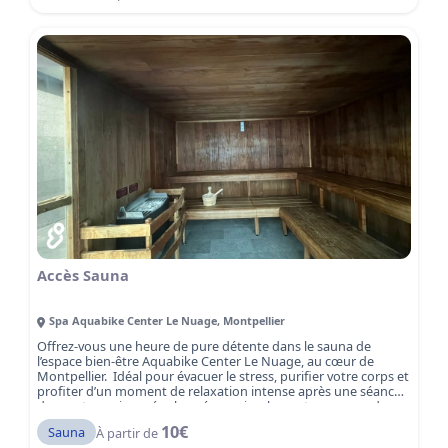
aquagym ou aquamix : trois façons de bouger dans l’eau et de
se faire plaisir à Montpellier Port Marianne. Que vous soyez
débutant·e, sportif·ve confirmé·e ou en reprise d’activité, nos
séances sont pensées pour s’adapter à tous les niveaux et à
tous les objectifs.
Accès Sauna
Spa Aquabike Center Le Nuage
,
Montpellier
Offrez-vous une heure de pure détente dans le sauna de
l’espace bien-être Aquabike Center Le Nuage, au cœur de
Montpellier. Idéal pour évacuer le stress, purifier votre corps et
profiter d’un moment de relaxation intense après une séance
de sport, une journée chargée ou simplement pour prendre
soin de vous. Le sauna vous plonge dans une atmosphère
10
€
Sauna
À partir de
apaisante et revitalisante.
Réservez dès maintenant votre