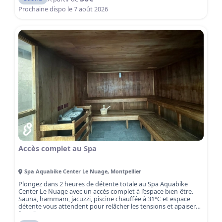
une atmosphère apaisante et revitalisante.
Le sauna est
une activité parfaite pour compléter votre expérience bien-
Prochaine dispo le
7 août 2026
être, après une séance de sport, une journée chargée ou
simplement pour prendre soin de vous. La chaleur sèche
favorise la circulation sanguine, détend les muscles et aide à
éliminer les toxines, tout en offrant un moment de bien-être et
de ressourcement. Réservez dès maintenant votre séance
sauna et plongez dans une heure de sérénité et de détente à
Montpellier.
Accès complet au Spa
Spa Aquabike Center Le Nuage
,
Montpellier
Plongez dans 2 heures de détente totale au Spa Aquabike
Center Le Nuage avec un accès complet à l’espace bien-être.
Sauna, hammam, jacuzzi, piscine chauffée à 31°C et espace
détente vous attendent pour relâcher les tensions et apaiser
l’esprit.