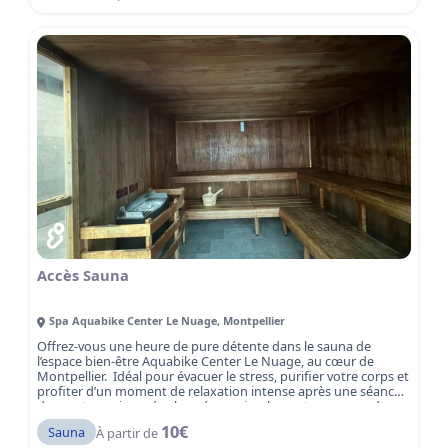
aquagym ou aquamix : trois façons de bouger dans l’eau et de
se faire plaisir à Montpellier Port Marianne. Que vous soyez
débutant·e, sportif·ve confirmé·e ou en reprise d’activité, nos
séances sont pensées pour s’adapter à tous les niveaux et à
tous les objectifs.
Accès Sauna
Spa Aquabike Center Le Nuage
,
Montpellier
Offrez-vous une heure de pure détente dans le sauna de
l’espace bien-être Aquabike Center Le Nuage, au cœur de
Montpellier. Idéal pour évacuer le stress, purifier votre corps et
profiter d’un moment de relaxation intense après une séance
de sport, une journée chargée ou simplement pour prendre
soin de vous. Le sauna vous plonge dans une atmosphère
10
€
Sauna
À partir de
apaisante et revitalisante.
Réservez dès maintenant votre