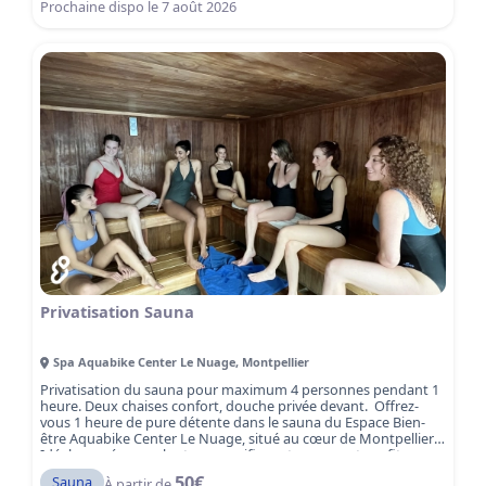
séance sauna mixte et plongez dans une heure de sérénité et
Prochaine dispo le
7 août 2026
de détente à Montpellier.
Privatisation Sauna
Spa Aquabike Center Le Nuage
,
Montpellier
Privatisation du sauna pour maximum 4 personnes pendant 1
heure. Deux chaises confort, douche privée devant. Offrez-
vous 1 heure de pure détente dans le sauna du Espace Bien-
être Aquabike Center Le Nuage, situé au cœur de Montpellier.
Idéal pour évacuer le stress, purifier votre corps et profiter
d’un moment de relaxation intense, le sauna vous plonge dans
50
€
Sauna
À partir de