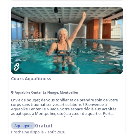
Cours Aquafitness
Aquabike Center Le Nuage
,
Montpellier
Envie de bouger, de vous tonifier et de prendre soin de votre
corps sans traumatiser vos articulations ? Bienvenue à
Aquabike Center Le Nuage, votre espace dédié aux activités
aquatiques à Montpellier, situé au cœur du quartier Port
Marianne, dans le complexe bien-être Le Nuage. Ici, l’eau
devient votre meilleur allié pour vous remettre en forme, vous
Gratuit
Aquagym
tonifier et vous dépasser, sans impact sur les articulations,
dans un cadre moderne, lumineux et inspirant. Aquabike,
Prochaine dispo le
7 août 2026