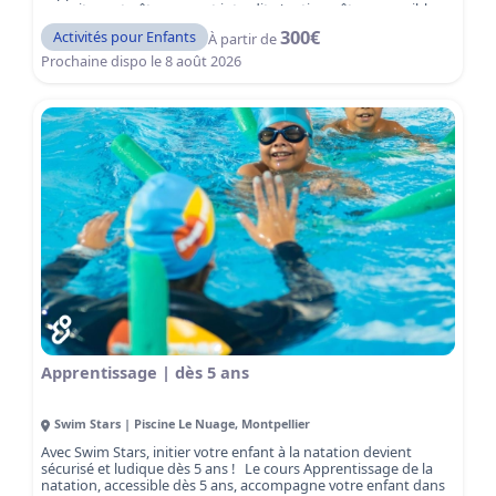
nourriture et gâteaux sont interdits (option gâteau possible
sur demande). Une expérience amusante et sécurisée,
300
€
Activités pour Enfants
À partir de
encadrée par notre équipe, pour des souvenirs inoubliables !
Prochaine dispo le
8 août 2026
Apprentissage | dès 5 ans
Swim Stars | Piscine Le Nuage
,
Montpellier
Avec Swim Stars, initier votre enfant à la natation devient
sécurisé et ludique dès 5 ans ! Le cours Apprentissage de la
natation, accessible dès 5 ans, accompagne votre enfant dans