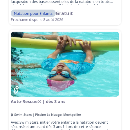
l’acquisition des bases essentielles de la natation, en toute
sécurité. Votre enfant consolide d’abord sa sécurité dans l’eau,
avant de développer progressivement son autonomie et sa
Gratuit
Natation pour Enfants
technique de nage. Encadré par des maîtres-nageurs qualifiés,
il apprend à maîtriser les fondamentaux — respiration,
Prochaine dispo le
8 août 2026
équilibre et déplacements — pour gagner confiance et aisance
dans l’eau. Les séances sont adaptées aux débutants et
respectent le rythme de chaque enfant.
Réservez dès
maintenant votre séance découverte gratuite et offrez à votre
enfant sa première expérience réussie dans l’eau !
Auto-Rescue® | dès 3 ans
Swim Stars | Piscine Le Nuage
,
Montpellier
Avec Swim Stars, initier votre enfant à la natation devient
sécurisé et amusant dès 3 ans ! Lors de cette séance