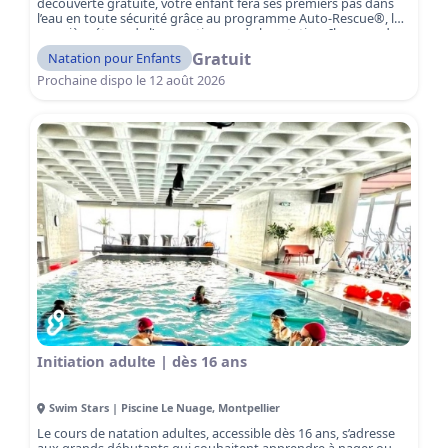
découverte gratuite, votre enfant fera ses premiers pas dans
l’eau en toute sécurité grâce au programme Auto-Rescue®, la
première étape de l’apprentissage de la natation. Il apprendra
les réflexes de survie essentiels en cas de chute dans l’eau tout
Gratuit
Natation pour Enfants
en découvrant les bases pour nager. Sous l’œil attentif de
maîtres-nageurs qualifiés, votre enfant apprendra à sauter,
Prochaine dispo le
12 août 2026
flotter, nager et sortir de l’eau seul, dans un environnement
totalement sécurisé. Réservez votre séance gratuite dès
maintenant !
Initiation adulte | dès 16 ans
Swim Stars | Piscine Le Nuage
,
Montpellier
Le cours de natation adultes, accessible dès 16 ans, s’adresse
aux grands débutants qui souhaitent apprendre à nager ou