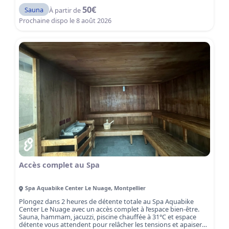
d’un moment de relaxation intense, le sauna vous plonge dans
50
€
Sauna
À partir de
une atmosphère apaisante et revitalisante.
Le sauna est
une activité parfaite pour compléter votre expérience bien-
Prochaine dispo le
8 août 2026
être, après une séance de sport, une journée chargée ou
simplement pour prendre soin de vous. La chaleur sèche
favorise la circulation sanguine, détend les muscles et aide à
éliminer les toxines, tout en offrant un moment de bien-être et
de ressourcement. Réservez dès maintenant votre séance
sauna et plongez dans une heure de sérénité et de détente à
Montpellier.
Accès complet au Spa
Spa Aquabike Center Le Nuage
,
Montpellier
Plongez dans 2 heures de détente totale au Spa Aquabike
Center Le Nuage avec un accès complet à l’espace bien-être.
Sauna, hammam, jacuzzi, piscine chauffée à 31°C et espace
détente vous attendent pour relâcher les tensions et apaiser