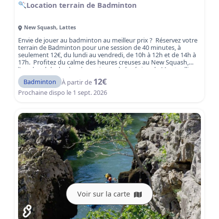
Location terrain de Badminton
New Squash
,
Lattes
Envie de jouer au badminton au meilleur prix ? Réservez votre
terrain de Badminton pour une session de 40 minutes, à
seulement 12€, du lundi au vendredi, de 10h à 12h et de 14h à
17h. Profitez du calme des heures creuses au New Squash,
l'un des clubs le plus dynamiques de la région de Montpellier.
New Squash vous accueille dans un cadre agréable avec 5
12
€
Badminton
À partir de
terrains de badminton couverts de qualité, adaptés aussi bien
aux joueurs loisirs qu'aux plus compétiteurs.
Réservez
Prochaine dispo le
1 sept. 2026
votre terrain dès maintenant et jouez au badminton à tarif
avantageux à Lattes, à deux pas de Montpellier.
Voir sur la carte