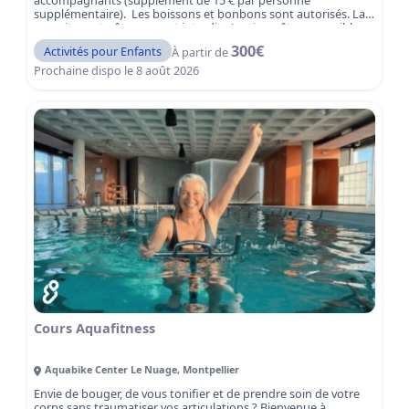
accompagnants (supplément de 15 € par personne
supplémentaire). Les boissons et bonbons sont autorisés. La
nourriture et gâteaux sont interdits (option gâteau possible
sur demande). Une expérience amusante et sécurisée,
300
€
Activités pour Enfants
À partir de
encadrée par notre équipe, pour des souvenirs inoubliables !
Prochaine dispo le
8 août 2026
Cours Aquafitness
Aquabike Center Le Nuage
,
Montpellier
Envie de bouger, de vous tonifier et de prendre soin de votre
corps sans traumatiser vos articulations ? Bienvenue à