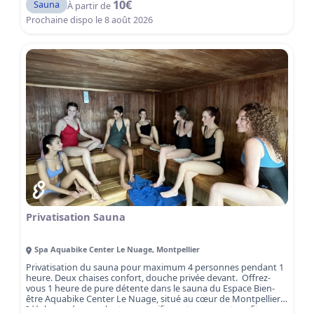
10
€
Sauna
À partir de
apaisante et revitalisante.
Réservez dès maintenant votre
séance sauna mixte et plongez dans une heure de sérénité et
Prochaine dispo le
8 août 2026
de détente à Montpellier.
Privatisation Sauna
Spa Aquabike Center Le Nuage
,
Montpellier
Privatisation du sauna pour maximum 4 personnes pendant 1
heure. Deux chaises confort, douche privée devant. Offrez-
vous 1 heure de pure détente dans le sauna du Espace Bien-
être Aquabike Center Le Nuage, situé au cœur de Montpellier.
Idéal pour évacuer le stress, purifier votre corps et profiter