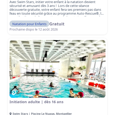
Avec Swim Stars, initier votre enfant à la natation devient
sécurisé et amusant dès 3 ans ! Lors de cette séance
découverte gratuite, votre enfant fera ses premiers pas dans
l’eau en toute sécurité grâce au programme Auto-Rescue®, la
première étape de l’apprentissage de la natation. Il apprendra
les réflexes de survie essentiels en cas de chute dans l’eau tout
Gratuit
Natation pour Enfants
en découvrant les bases pour nager. Sous l’œil attentif de
maîtres-nageurs qualifiés, votre enfant apprendra à sauter,
Prochaine dispo le
12 août 2026
flotter, nager et sortir de l’eau seul, dans un environnement
totalement sécurisé. Réservez votre séance gratuite dès
maintenant !
Initiation adulte | dès 16 ans
Swim Stars | Piscine Le Nuage
,
Montpellier