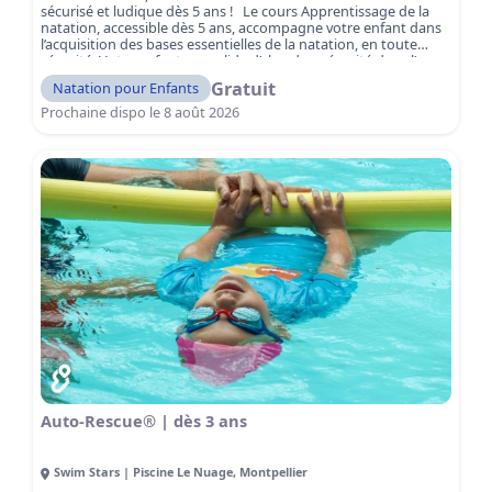
sécurisé et ludique dès 5 ans ! Le cours Apprentissage de la
natation, accessible dès 5 ans, accompagne votre enfant dans
l’acquisition des bases essentielles de la natation, en toute
sécurité. Votre enfant consolide d’abord sa sécurité dans l’eau,
avant de développer progressivement son autonomie et sa
Gratuit
Natation pour Enfants
technique de nage. Encadré par des maîtres-nageurs qualifiés,
il apprend à maîtriser les fondamentaux — respiration,
Prochaine dispo le
8 août 2026
équilibre et déplacements — pour gagner confiance et aisance
dans l’eau. Les séances sont adaptées aux débutants et
respectent le rythme de chaque enfant.
Réservez dès
maintenant votre séance découverte gratuite et offrez à votre
enfant sa première expérience réussie dans l’eau !
Auto-Rescue® | dès 3 ans
Swim Stars | Piscine Le Nuage
,
Montpellier