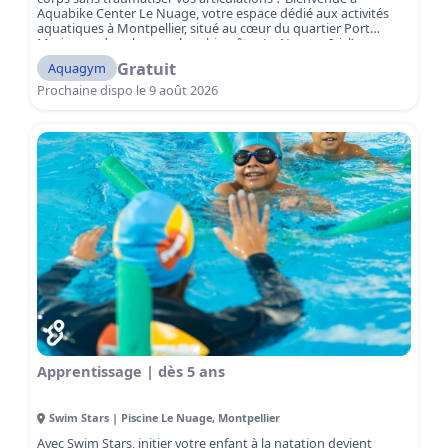
Aquabike Center Le Nuage, votre espace dédié aux activités
aquatiques à Montpellier, situé au cœur du quartier Port
Marianne, dans le complexe bien-être Le Nuage. Ici, l’eau
devient votre meilleur allié pour vous remettre en forme, vous
Gratuit
Aquagym
tonifier et vous dépasser, sans impact sur les articulations,
dans un cadre moderne, lumineux et inspirant. Aquabike,
Prochaine dispo le
9 août 2026
aquagym ou aquamix : trois façons de bouger dans l’eau et de
se faire plaisir à Montpellier Port Marianne. Que vous soyez
débutant·e, sportif·ve confirmé·e ou en reprise d’activité, nos
séances sont pensées pour s’adapter à tous les niveaux et à
tous les objectifs.
Apprentissage | dès 5 ans
Swim Stars | Piscine Le Nuage
,
Montpellier
Avec Swim Stars, initier votre enfant à la natation devient