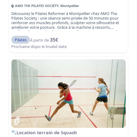
AMO THE PILATES SOCIETY
,
Montpellier
Découvrez le Pilates Reformer à Montpellier chez AMO The
Pilates Society : une séance semi-privée de 50 minutes pour
renforcer vos muscles profonds, sculpter votre silhouette et
améliorer votre posture. Grâce à la machine à ressorts,
profitez d’un travail précis, progressif et sans impact pour les
articulations. Idéal pour débuter ou progresser efficacement
35
€
Pilates
À partir de
séance après séance. Réservez dès maintenant avec le code
MYSPORTSESSION10.
Prochaine dispo le
Invalid date
Location terrain de Squash