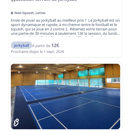
New Squash
,
Lattes
Envie de jouer au jorkyball au meilleur prix ? Le Jorkyball est un
sport dynamique et rapide, à mi-chemin entre le football et le
squash, qui se joue en 2 contre 2. Réservez votre terrain pour
une partie de 30 minutes à seulement 12€ la session, du lundi
au vendredi, de 10h à 12h et de 14h à 17h. Profitez de la
tranquillité des heures creuses au New Squash, l'un des clubs
12
€
Jorkyball
À partir de
les plus dynamiques de la région montpelliéraine. New Squash
vous accueille dans un cadre agréable avec 3 terrains de
Prochaine dispo le
1 sept. 2026
jorkyballs modernes.
Réservez votre terrain dès
maintenant et vivez une partie de Jorkyball intense et
amusante à Lattes, à deux pas de Montpellier.