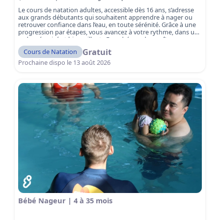
Le cours de natation adultes, accessible dès 16 ans, s’adresse
aux grands débutants qui souhaitent apprendre à nager ou
retrouver confiance dans l’eau, en toute sérénité. Grâce à une
progression par étapes, vous avancez à votre rythme, dans un
cadre sécurisé et bienveillant. Encadré par des maîtres-
nageurs qualifiés, vous apprenez les bases essentielles de la
Gratuit
Cours de Natation
natation : respiration, équilibre, flottaison et déplacements,
pour devenir autonome dans l’eau, même lorsque vous n’avez
Prochaine dispo le
13 août 2026
plus pied. Ici, pas de pression ni de jugement : l’objectif est
d’apprendre en toute confiance.
Réservez votre séance
gratuite et osez enfin vous sentir à l’aise dans l’eau !
Bébé Nageur | 4 à 35 mois