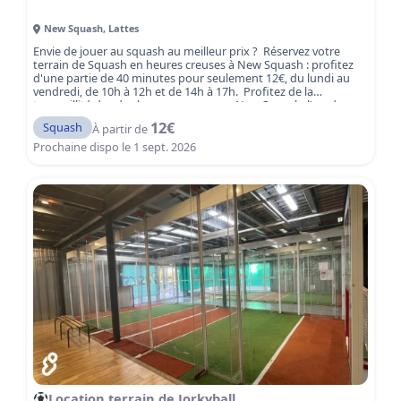
New Squash
,
Lattes
Envie de jouer au squash au meilleur prix ? Réservez votre
terrain de Squash en heures creuses à New Squash : profitez
d'une partie de 40 minutes pour seulement 12€, du lundi au
vendredi, de 10h à 12h et de 14h à 17h. Profitez de la
tranquillité des des heures creuses au New Squash, l'un des
clubs le plus dynamiques de la région montpelliéraine. New
12
€
Squash
À partir de
Squash vous accueille dans un cadre agréable avec 6 terrains
de squash de qualité, adapté aussi bien aux joueurs loisirs
Prochaine dispo le
1 sept. 2026
qu'aux compétiteurs.
Réservez votre court dès maintenant
et jouez au squash à tarif avantageux à Lattes, à deux pas de
Montpellier.
Location terrain de Jorkyball