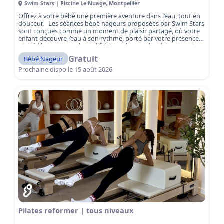
Swim Stars | Piscine Le Nuage
,
Montpellier
Offrez à votre bébé une première aventure dans l’eau, tout en
douceur. Les séances bébé nageurs proposées par Swim Stars
sont conçues comme un moment de plaisir partagé, où votre
enfant découvre l’eau à son rythme, porté par votre présence
et guidé par un coach qualifié. La présence des deux parents
dans le bassin est encouragée pour accompagner le bébé et
Gratuit
Bébé Nageur
vivre ensemble ce moment de complicité. Entouré d’un cadre
sûr et chaleureux, votre bébé découvre l’eau avec joie,
Prochaine dispo le
15 août 2026
développe sa confiance et prend ses premiers repères
aquatiques. Ici, pas de pression ni de performance : chaque
séance est un temps de complicité, de jeux et de découvertes,
favorisant la confiance et le bien-être dès le plus jeune âge.
Une expérience unique à vivre avec votre enfant… et un
premier pas essentiel vers l’amour de l’eau.
Pilates reformer | tous niveaux