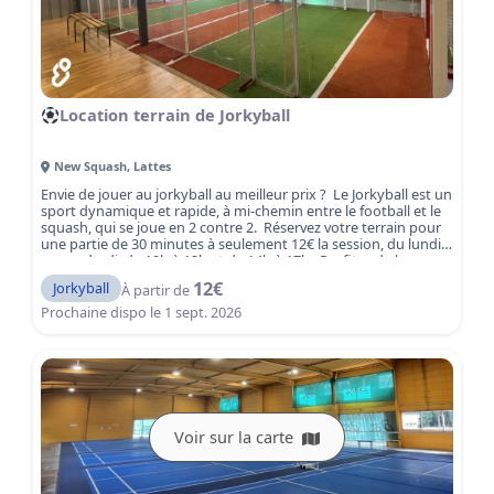
Location terrain de Jorkyball
New Squash
,
Lattes
Envie de jouer au jorkyball au meilleur prix ? Le Jorkyball est un
sport dynamique et rapide, à mi-chemin entre le football et le
squash, qui se joue en 2 contre 2. Réservez votre terrain pour
une partie de 30 minutes à seulement 12€ la session, du lundi
au vendredi, de 10h à 12h et de 14h à 17h. Profitez de la
tranquillité des heures creuses au New Squash, l'un des clubs
12
€
Jorkyball
À partir de
les plus dynamiques de la région montpelliéraine. New Squash
vous accueille dans un cadre agréable avec 3 terrains de
Prochaine dispo le
1 sept. 2026
jorkyballs modernes.
Réservez votre terrain dès
maintenant et vivez une partie de Jorkyball intense et
amusante à Lattes, à deux pas de Montpellier.
Voir sur la carte