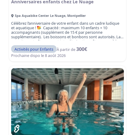
Anniversaires enfants chez Le Nuage
Spa Aquabike Center Le Nuage
,
Montpellier
Célébrez l’anniversaire de votre enfant dans un cadre ludique
et aquatique !
Capacité : maximum 10 enfants + 10
accompagnants (supplément de 15 € par personne
supplémentaire). Les boissons et bonbons sont autorisés. La
nourriture et gâteaux sont interdits (option gâteau possible
sur demande). Une expérience amusante et sécurisée,
300
€
Activités pour Enfants
À partir de
encadrée par notre équipe, pour des souvenirs inoubliables !
Prochaine dispo le
8 août 2026