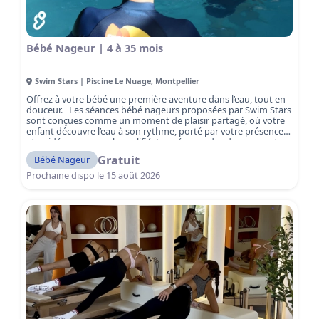
Bébé Nageur | 4 à 35 mois
Swim Stars | Piscine Le Nuage
,
Montpellier
Offrez à votre bébé une première aventure dans l’eau, tout en
douceur. Les séances bébé nageurs proposées par Swim Stars
sont conçues comme un moment de plaisir partagé, où votre
enfant découvre l’eau à son rythme, porté par votre présence
et guidé par un coach qualifié. La présence des deux parents
dans le bassin est encouragée pour accompagner le bébé et
Gratuit
Bébé Nageur
vivre ensemble ce moment de complicité. Entouré d’un cadre
sûr et chaleureux, votre bébé découvre l’eau avec joie,
Prochaine dispo le
15 août 2026
développe sa confiance et prend ses premiers repères
aquatiques. Ici, pas de pression ni de performance : chaque
séance est un temps de complicité, de jeux et de découvertes,
favorisant la confiance et le bien-être dès le plus jeune âge.
Une expérience unique à vivre avec votre enfant… et un
premier pas essentiel vers l’amour de l’eau.