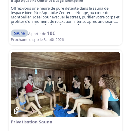
Spa Aquabike Center Le Nuage
,
Montpellier
Offrez-vous une heure de pure détente dans le sauna de
l’espace bien-être Aquabike Center Le Nuage, au cœur de
Montpellier. Idéal pour évacuer le stress, purifier votre corps et
profiter d’un moment de relaxation intense après une séance
de sport, une journée chargée ou simplement pour prendre
soin de vous. Le sauna vous plonge dans une atmosphère
10
€
Sauna
À partir de
apaisante et revitalisante.
Réservez dès maintenant votre
séance sauna mixte et plongez dans une heure de sérénité et
Prochaine dispo le
8 août 2026
de détente à Montpellier.
Privatisation Sauna