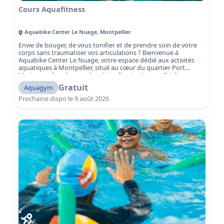
Cours Aquafitness
Aquabike Center Le Nuage
,
Montpellier
Envie de bouger, de vous tonifier et de prendre soin de votre
corps sans traumatiser vos articulations ? Bienvenue à
Aquabike Center Le Nuage, votre espace dédié aux activités
aquatiques à Montpellier, situé au cœur du quartier Port
Marianne, dans le complexe bien-être Le Nuage. Ici, l’eau
devient votre meilleur allié pour vous remettre en forme, vous
Gratuit
Aquagym
tonifier et vous dépasser, sans impact sur les articulations,
dans un cadre moderne, lumineux et inspirant. Aquabike,
Prochaine dispo le
9 août 2026
aquagym ou aquamix : trois façons de bouger dans l’eau et de
se faire plaisir à Montpellier Port Marianne. Que vous soyez
débutant·e, sportif·ve confirmé·e ou en reprise d’activité, nos
séances sont pensées pour s’adapter à tous les niveaux et à
tous les objectifs.