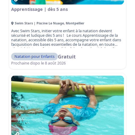
Apprentissage | dès 5 ans
Swim Stars | Piscine Le Nuage
,
Montpellier
Avec Swim Stars, initier votre enfant à la natation devient
sécurisé et ludique dès 5 ans ! Le cours Apprentissage de la
natation, accessible dès 5 ans, accompagne votre enfant dans
l’acquisition des bases essentielles de la natation, en toute
sécurité. Votre enfant consolide d’abord sa sécurité dans l’eau,
avant de développer progressivement son autonomie et sa
Gratuit
Natation pour Enfants
technique de nage. Encadré par des maîtres-nageurs qualifiés,
il apprend à maîtriser les fondamentaux — respiration,
Prochaine dispo le
8 août 2026
équilibre et déplacements — pour gagner confiance et aisance
dans l’eau. Les séances sont adaptées aux débutants et
respectent le rythme de chaque enfant.
Réservez dès
maintenant votre séance découverte gratuite et offrez à votre
enfant sa première expérience réussie dans l’eau !