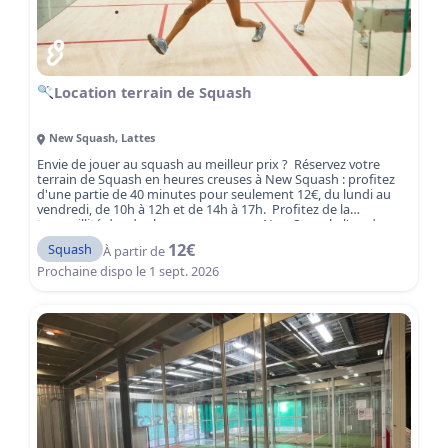
Location terrain de Squash
New Squash
,
Lattes
Envie de jouer au squash au meilleur prix ? Réservez votre
terrain de Squash en heures creuses à New Squash : profitez
d'une partie de 40 minutes pour seulement 12€, du lundi au
vendredi, de 10h à 12h et de 14h à 17h. Profitez de la
tranquillité des des heures creuses au New Squash, l'un des
clubs le plus dynamiques de la région montpelliéraine. New
12
€
Squash
À partir de
Squash vous accueille dans un cadre agréable avec 6 terrains
de squash de qualité, adapté aussi bien aux joueurs loisirs
Prochaine dispo le
1 sept. 2026
qu'aux compétiteurs.
Réservez votre court dès maintenant
et jouez au squash à tarif avantageux à Lattes, à deux pas de
Montpellier.