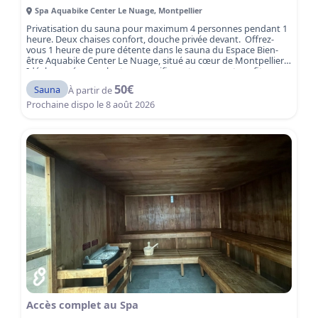
Spa Aquabike Center Le Nuage
,
Montpellier
Privatisation du sauna pour maximum 4 personnes pendant 1
heure. Deux chaises confort, douche privée devant. Offrez-
vous 1 heure de pure détente dans le sauna du Espace Bien-
être Aquabike Center Le Nuage, situé au cœur de Montpellier.
Idéal pour évacuer le stress, purifier votre corps et profiter
d’un moment de relaxation intense, le sauna vous plonge dans
50
€
Sauna
À partir de
une atmosphère apaisante et revitalisante.
Le sauna est
une activité parfaite pour compléter votre expérience bien-
Prochaine dispo le
8 août 2026
être, après une séance de sport, une journée chargée ou
simplement pour prendre soin de vous. La chaleur sèche
favorise la circulation sanguine, détend les muscles et aide à
éliminer les toxines, tout en offrant un moment de bien-être et
de ressourcement. Réservez dès maintenant votre séance
sauna et plongez dans une heure de sérénité et de détente à
Montpellier.
Accès complet au Spa