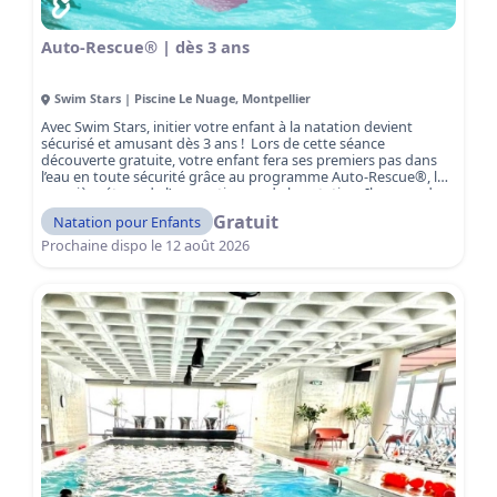
Auto-Rescue® | dès 3 ans
Swim Stars | Piscine Le Nuage
,
Montpellier
Avec Swim Stars, initier votre enfant à la natation devient
sécurisé et amusant dès 3 ans ! Lors de cette séance
découverte gratuite, votre enfant fera ses premiers pas dans
l’eau en toute sécurité grâce au programme Auto-Rescue®, la
première étape de l’apprentissage de la natation. Il apprendra
les réflexes de survie essentiels en cas de chute dans l’eau tout
Gratuit
Natation pour Enfants
en découvrant les bases pour nager. Sous l’œil attentif de
maîtres-nageurs qualifiés, votre enfant apprendra à sauter,
Prochaine dispo le
12 août 2026
flotter, nager et sortir de l’eau seul, dans un environnement
totalement sécurisé. Réservez votre séance gratuite dès
maintenant !