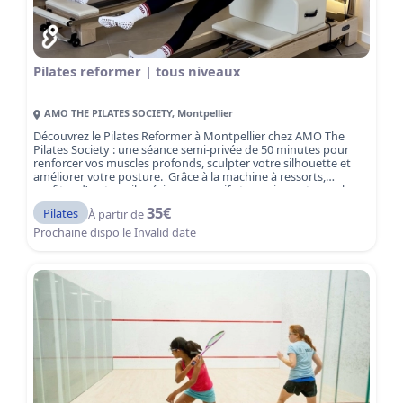
Pilates reformer | tous niveaux
AMO THE PILATES SOCIETY
,
Montpellier
Découvrez le Pilates Reformer à Montpellier chez AMO The
Pilates Society : une séance semi-privée de 50 minutes pour
renforcer vos muscles profonds, sculpter votre silhouette et
améliorer votre posture. Grâce à la machine à ressorts,
profitez d’un travail précis, progressif et sans impact pour les
articulations. Idéal pour débuter ou progresser efficacement
35
€
Pilates
À partir de
séance après séance. Réservez dès maintenant avec le code
MYSPORTSESSION10.
Prochaine dispo le
Invalid date