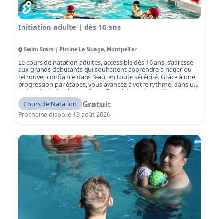
Initiation adulte | dès 16 ans
Swim Stars | Piscine Le Nuage
,
Montpellier
Le cours de natation adultes, accessible dès 16 ans, s’adresse
aux grands débutants qui souhaitent apprendre à nager ou
retrouver confiance dans l’eau, en toute sérénité. Grâce à une
progression par étapes, vous avancez à votre rythme, dans un
cadre sécurisé et bienveillant. Encadré par des maîtres-
nageurs qualifiés, vous apprenez les bases essentielles de la
Gratuit
Cours de Natation
natation : respiration, équilibre, flottaison et déplacements,
pour devenir autonome dans l’eau, même lorsque vous n’avez
Prochaine dispo le
13 août 2026
plus pied. Ici, pas de pression ni de jugement : l’objectif est
d’apprendre en toute confiance.
Réservez votre séance
gratuite et osez enfin vous sentir à l’aise dans l’eau !