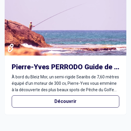
Pierre-Yves PERRODO Guide de pêche
À bord du Bleiz Mor, un semi-rigide Searibs de 7,60 mètres
équipé d’un moteur de 300 cv, Pierre-Yves vous emmène
à la découverte des plus beaux spots de Pêche du Golfe
du Morbihan. Spécialiste de la Pêche sportive, il propose
Découvrir
plusieurs formules adaptées à tous les niveaux : stages de
4h, 6h ou à la journée complète.