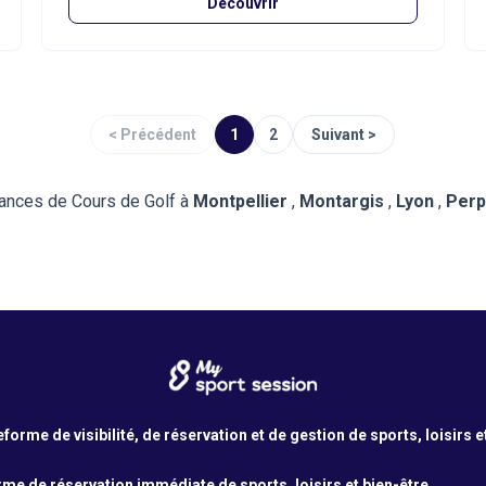
Découvrir
< Précédent
1
2
Suivant >
éances de Cours de Golf à
Montpellier
,
Montargis
,
Lyon
,
Perp
orme de visibilité, de réservation et de gestion de sports, loisirs e
me de réservation immédiate de sports, loisirs et bien-être.