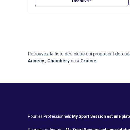
Découvrir
Retrouvez la liste des clubs qui proposent des s
Annecy
,
Chambéry
ou à
Grasse
Pour les Professionnels
My Sport Session est une platef
Pour les pratiquants
My Sport Session est une platefor