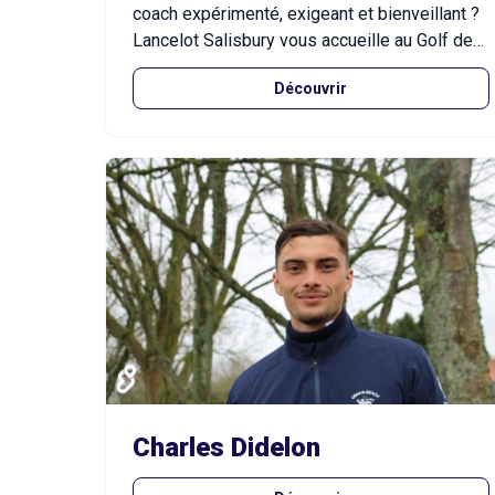
coach expérimenté, exigeant et bienveillant ?
Lancelot Salisbury vous accueille au Golf de
Bondues, à deux pas de Lille, pour un
Découvrir
accompagnement personnalisé adapté à tous
les niveaux : du grand débutant au joueur en
quête de performance.
Charles Didelon