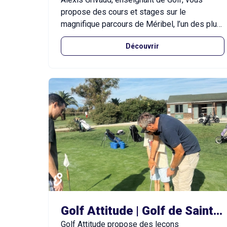
propose des cours et stages sur le
magnifique parcours de Méribel, l’un des plus
beaux golfs de montagne en Europe. Il vous
Découvrir
accueille de début juin à fin octobre, dans un
cadre exceptionnel au cœur des Alpes.
Golf Attitude | Golf de Saint-Cyprien
Golf Attitude propose des leçons