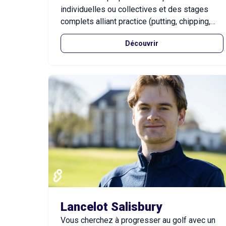
individuelles ou collectives et des stages
complets alliant practice (putting, chipping,
long jeu) et mise en situation sur le parcours
Découvrir
27 trous du Golf de Saint-Cyprien. Chaque
stage inclut l’utilisation du TrackMan,
technologie de pointe utilisée par les pros,
pour analyser et améliorer votre swing.
Lancelot Salisbury
Vous cherchez à progresser au golf avec un