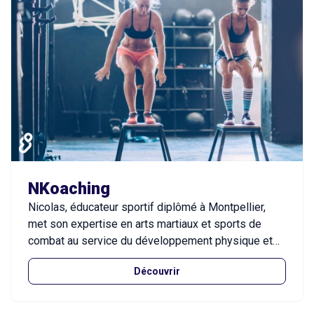
NKoaching
Nicolas, éducateur sportif diplômé à Montpellier,
met son expertise en arts martiaux et sports de
combat au service du développement physique et
mental de ses clients, en créant une méthode de
Découvrir
combat rapproché simple et efficace, adaptée aux
situations réelles. Il propose également une large
gamme d’activités, telles que le circuit training, la