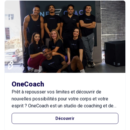
randonnée sportive, le cardio boxing, la self-
défense et bien d’autres, dans un cadre motivant,
bienveillant et personnalisé, où chacun progresse à
son rythme.
OneCoach
Prêt à repousser vos limites et découvrir de
nouvelles possibilités pour votre corps et votre
esprit ? OneCoach est un studio de coaching et de
fitness moderne, conçu pour maximiser votre bien-
Découvrir
être et performance, dans un cadre accueillant et
adapté à tous vos objectifs.