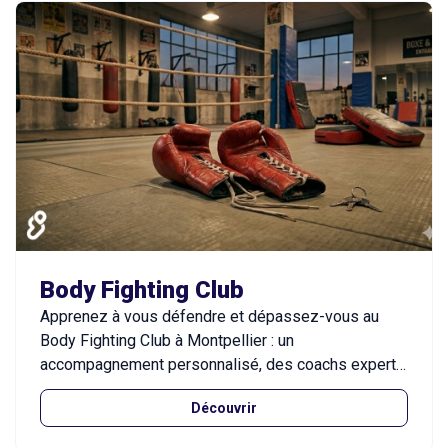
randonnée sportive, le cardio boxing, la self-
défense et bien d’autres, dans un cadre motivant,
bienveillant et personnalisé, où chacun progresse à
son rythme.
Body Fighting Club
Apprenez à vous défendre et dépassez-vous au
Body Fighting Club à Montpellier : un
accompagnement personnalisé, des coachs experts
et une ambiance motivante pour progresser en toute
Découvrir
confiance.