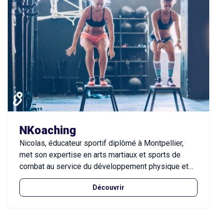
NKoaching
Nicolas, éducateur sportif diplômé à Montpellier,
met son expertise en arts martiaux et sports de
combat au service du développement physique et
mental de ses clients, en créant une méthode de
Découvrir
combat rapproché simple et efficace, adaptée aux
situations réelles. Il propose également une large
gamme d’activités, telles que le circuit training, la