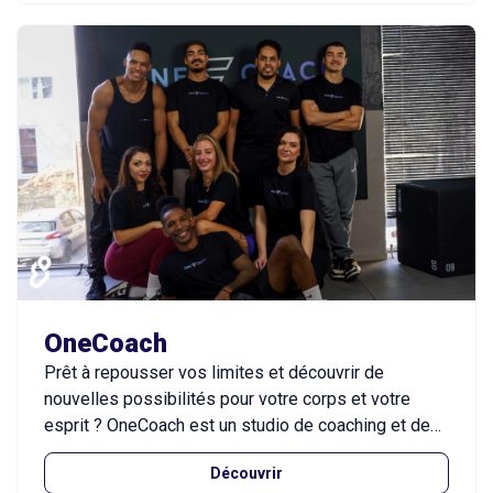
OneCoach
Prêt à repousser vos limites et découvrir de
nouvelles possibilités pour votre corps et votre
esprit ? OneCoach est un studio de coaching et de
fitness moderne, conçu pour maximiser votre bien-
Découvrir
être et performance, dans un cadre accueillant et