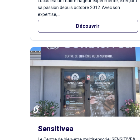
Lucas est un maître nageur expérimenté, exerçant
sa passion depuis octobre 2012. Avec son
expertise,...
Découvrir
Sensitivea
Le Centre de bien-être multisensoriel SENSITIVEA