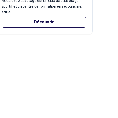
Aqualove Sauvetage est un club de sauvetage
sportif et un centre de formation en secourisme,
affilié...
Découvrir