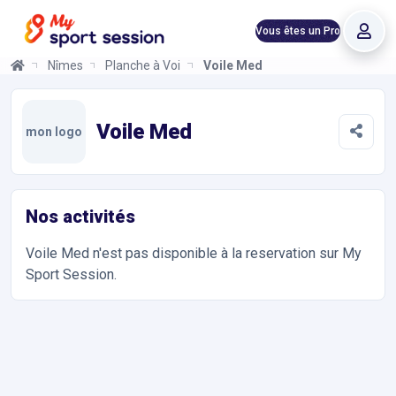
Vous êtes un Pro
Nîmes
Planche à Voile
Voile Med
Voile Med
Informations et réservations
Toutes les infos sur votre prochaine séance de Planche à Voile.
Voile Med
mon logo
Nos activités
Voile Med
n'est pas disponible à la reservation sur My
Sport Session.
Accès et contact