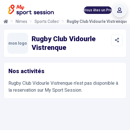
Vous êtes un Pro
Nîmes
Sports Collectifs
Rugby Club Vidourle Vistrenque
Rugby Club Vidourle Vistrenque
Informations et réservations
Toutes les infos sur votre prochaine séance de Sports Collectif
Rugby Club Vidourle
mon logo
Vistrenque
Nos activités
Rugby Club Vidourle Vistrenque
n'est pas disponible à
la reservation sur My Sport Session.
Accès et contact