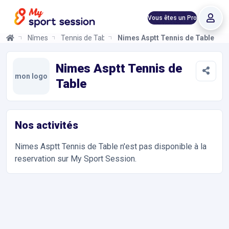
Vous êtes un Pro
Nîmes
Tennis de Table
Nimes Asptt Tennis de Table
Nimes Asptt Tennis de Table
Informations et réservations
Toutes les infos sur votre prochaine séance de Tennis de Table.
Nimes Asptt Tennis de
mon logo
Table
Nos activités
Nimes Asptt Tennis de Table
n'est pas disponible à la
reservation sur My Sport Session.
Accès et contact