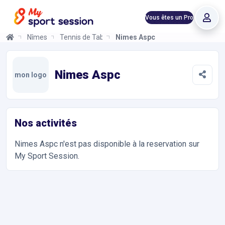
Vous êtes un Pro
Nîmes
Tennis de Table
Nimes Aspc
Nimes Aspc
Informations et réservations
Toutes les infos sur votre prochaine séance de Tennis de Table.
Nimes Aspc
mon logo
Nos activités
Nimes Aspc
n'est pas disponible à la reservation sur
My Sport Session.
Accès et contact