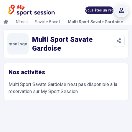
Vous êtes un Pro
Nîmes
Savate Boxe Française
Multi Sport Savate Gardoise
Multi Sport Savate Gardoise
Informations et réservations
Toutes les infos sur votre prochaine séance de Savate Boxe Fra
Multi Sport Savate
mon logo
Gardoise
Nos activités
Multi Sport Savate Gardoise
n'est pas disponible à la
reservation sur My Sport Session.
Accès et contact