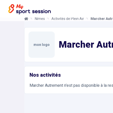
Nîmes
Activités de Plein Air
Marcher Aut
Marcher Autrement
Informations et réservations
Toutes les infos sur votre prochaine séance de Act
Marcher Aut
mon logo
Nos activités
Marcher Autrement
n'est pas disponible à la re
Accès et contact