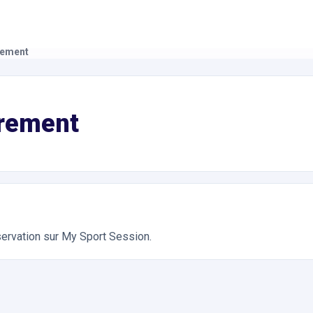
rement
ivités de Plein Air. Réservation en ligne instantanée 24h/24
rement
servation sur My Sport Session.