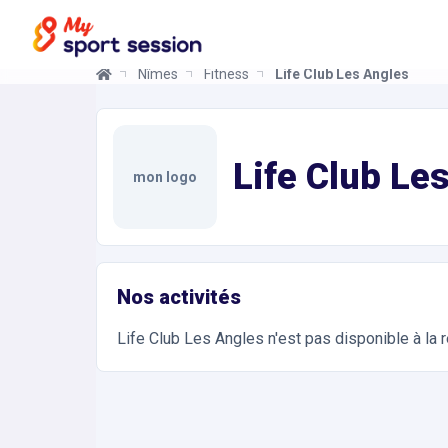
Nîmes
Fitness
Life Club Les Angles
Life Club Les Angles
Informations et réservations
Toutes les infos sur votre prochaine séance de Na
Life Club Le
mon logo
Nos activités
Life Club Les Angles
n'est pas disponible à la 
Accès et contact