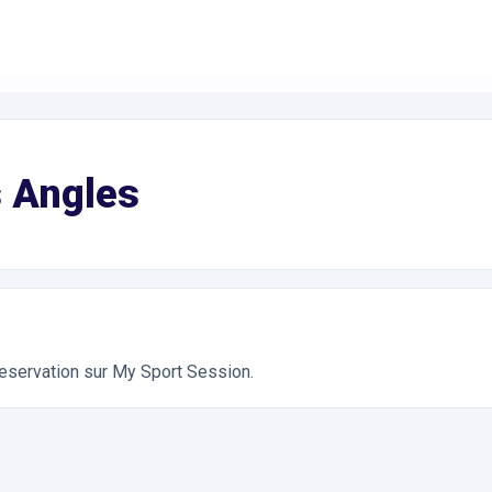
tation, Spinning RPM, Cross Training, Fitness, Pilates, TRX, Zum
s Angles
reservation sur My Sport Session.