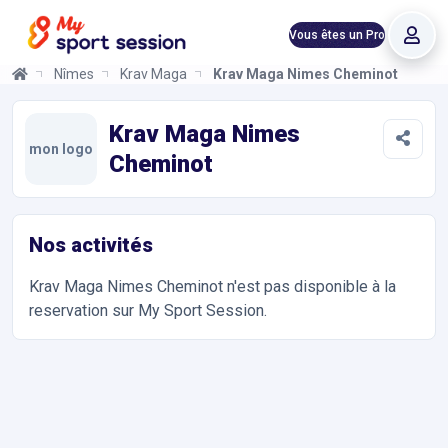
Vous êtes un Pro
Nîmes
Krav Maga
Krav Maga Nimes Cheminot
Krav Maga Nimes Cheminot
Informations et réservations
Toutes les infos sur votre prochaine séance de Arts Martiaux, K
Krav Maga Nimes
mon logo
Cheminot
Nos activités
Krav Maga Nimes Cheminot
n'est pas disponible à la
reservation sur My Sport Session.
Accès et contact