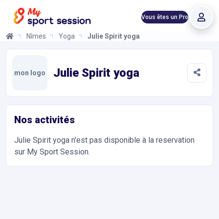
Vous êtes un Pro
Nîmes
Yoga
Julie Spirit yoga
Julie Spirit yoga
Informations et réservations
Toutes les infos sur votre prochaine séance de Yoga. Réservati
Julie Spirit yoga
mon logo
Nos activités
Julie Spirit yoga
n'est pas disponible à la reservation
sur My Sport Session.
Accès et contact