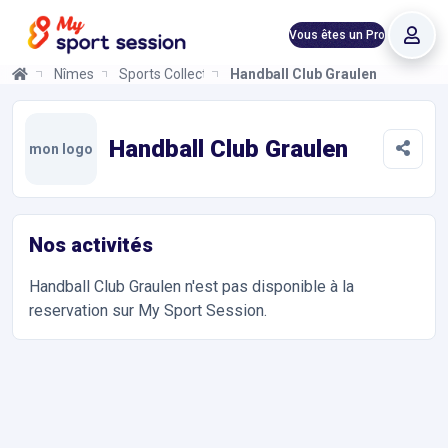
Vous êtes un Pro
Nîmes
Sports Collectifs
Handball Club Graulen
Handball Club Graulen
Informations et réservations
Toutes les infos sur votre prochaine séance de Sports Collectif
Handball Club Graulen
mon logo
Nos activités
Handball Club Graulen
n'est pas disponible à la
reservation sur My Sport Session.
Accès et contact