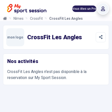
Vous êtes un Pro
Nîmes
CrossFit
CrossFit Les Angles
CrossFit Les Angles
Informations et réservations
Toutes les infos sur votre prochaine séance de Fitness, CrossFi
CrossFit Les Angles
mon logo
Nos activités
CrossFit Les Angles
n'est pas disponible à la
reservation sur My Sport Session.
Accès et contact