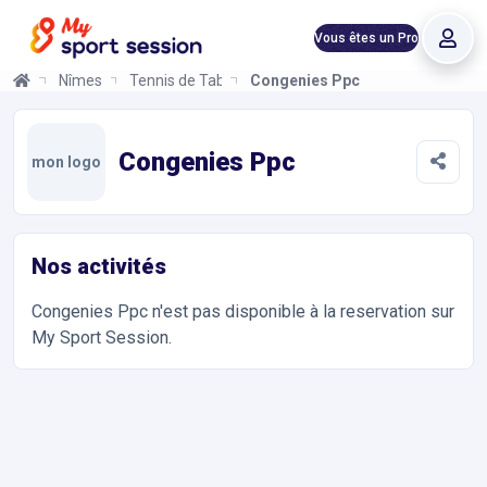
Vous êtes un Pro
Nîmes
Tennis de Table
Congenies Ppc
Congenies Ppc
Informations et réservations
Toutes les infos sur votre prochaine séance de Tennis de Table.
Congenies Ppc
mon logo
Nos activités
Congenies Ppc
n'est pas disponible à la reservation sur
My Sport Session.
Accès et contact