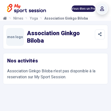
Vous êtes un Pro
Nîmes
Yoga
Association Ginkgo Biloba
Association Ginkgo Biloba
Informations et réservations
Toutes les infos sur votre prochaine séance de Yoga. Réservati
Association Ginkgo
mon logo
Biloba
Nos activités
Association Ginkgo Biloba
n'est pas disponible à la
reservation sur My Sport Session.
Accès et contact