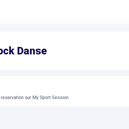
nse. Réservation en ligne instantanée 24h/24
ock Danse
a reservation sur My Sport Session.