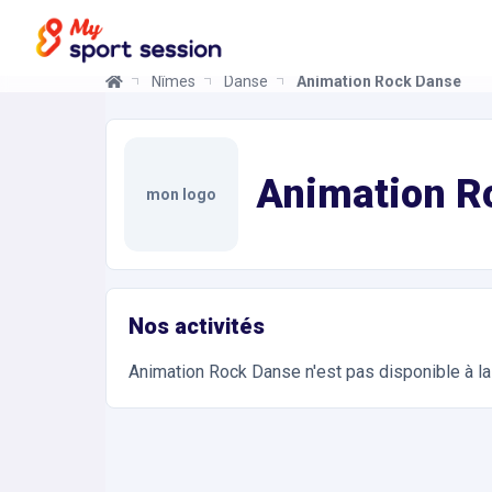
Nîmes
Danse
Animation Rock Danse
Animation Rock Danse
Informations et réservations
Toutes les infos sur votre prochaine séance de Da
Animation R
mon logo
Nos activités
Animation Rock Danse
n'est pas disponible à l
Accès et contact