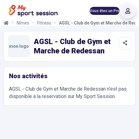
Vous êtes un Pro
Nîmes
Fitness
AGSL - Club de Gym et Marche de Red
AGSL - Club de Gym et Marche de Redessan
Informations et réservations
Toutes les infos sur votre prochaine séance de Pilates, Renfor
AGSL - Club de Gym et
mon logo
Marche de Redessan
Nos activités
AGSL - Club de Gym et Marche de Redessan
n'est pas
disponible à la reservation sur My Sport Session.
Accès et contact