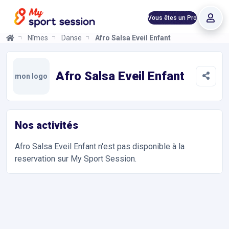
Vous êtes un Pro
Nîmes
Danse
Afro Salsa Eveil Enfant
Afro Salsa Eveil Enfant
Informations et réservations
Toutes les infos sur votre prochaine séance de Danse. Réservat
Afro Salsa Eveil Enfant
mon logo
Nos activités
Afro Salsa Eveil Enfant
n'est pas disponible à la
reservation sur My Sport Session.
Accès et contact