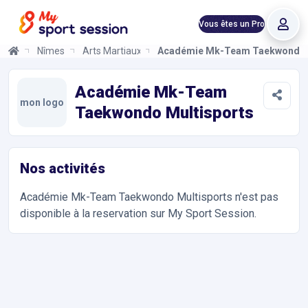
Vous êtes un Pro
Nîmes
Arts Martiaux
Académie Mk-Team Taekwondo M
Académie Mk-Team Taekwondo Multisports
Informations et réservations
Toutes les infos sur votre prochaine séance de Arts Martiaux. R
Académie Mk-Team
mon logo
Taekwondo Multisports
Nos activités
Académie Mk-Team Taekwondo Multisports
n'est pas
disponible à la reservation sur My Sport Session.
Accès et contact