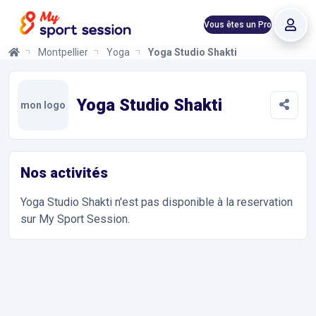
Vous êtes un Pro
Montpellier
Yoga
Yoga Studio Shakti
Yoga Studio Shakti
Informations et réservations
Toutes les infos sur votre prochaine séance de Yoga. Réservati
Yoga Studio Shakti
mon logo
Nos activités
Yoga Studio Shakti
n'est pas disponible à la reservation
sur My Sport Session.
Accès et contact