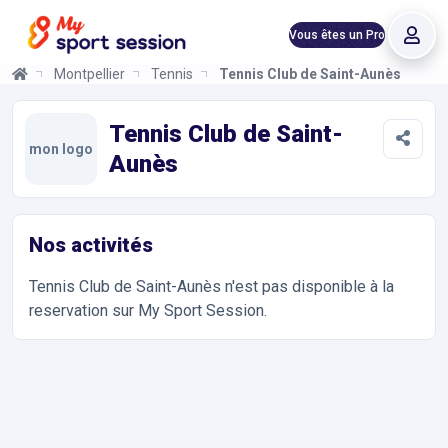
Vous êtes un Pro
Montpellier
Tennis
Tennis Club de Saint-Aunès
Tennis Club de Saint-Aunès
Informations et réservations
Toutes les infos sur le Club de Tennis de Saint-Aunès dont vous
Tennis Club de Saint-
mon logo
Aunès
Nos activités
Tennis Club de Saint-Aunès
n'est pas disponible à la
reservation sur My Sport Session.
Accès et contact