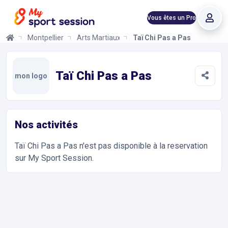
Vous êtes un Pro
Montpellier
Arts Martiaux
Taï Chi Pas a Pas
Taï Chi Pas a Pas
Informations et réservations
Toutes les infos sur votre prochaine séance de Arts Martiaux. R
Taï Chi Pas a Pas
mon logo
Nos activités
Taï Chi Pas a Pas
n'est pas disponible à la reservation
sur My Sport Session.
Accès et contact