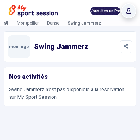
Vous êtes un Pro
Montpellier
Danse
Swing Jammerz
Swing Jammerz
Informations et réservations
Toutes les infos sur votre prochaine séance de Danse. Réservat
Swing Jammerz
mon logo
Nos activités
Swing Jammerz
n'est pas disponible à la reservation
sur My Sport Session.
Accès et contact