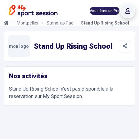
Vous êtes un Pro
Montpellier
Stand-up Paddle
Stand Up Rising School
Stand Up Rising School
Informations et réservations
Toutes les infos sur votre prochaine séance de Stand-up Paddle
Stand Up Rising School
mon logo
Nos activités
Stand Up Rising School
n'est pas disponible à la
reservation sur My Sport Session.
Accès et contact