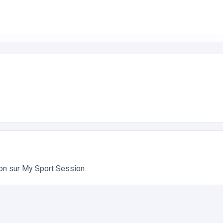
ateboard. Réservation en ligne instantanée 24h/24
ion sur My Sport Session.