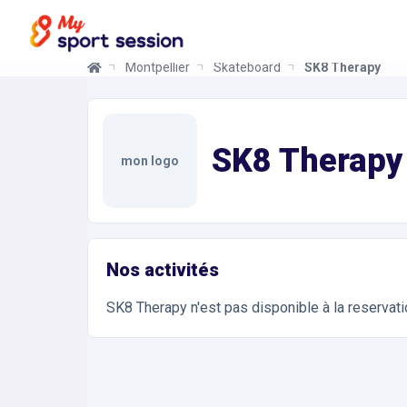
Montpellier
Skateboard
SK8 Therapy
SK8 Therapy
Informations et réservations
Toutes les infos sur votre prochaine séance de Sk
SK8 Therapy
mon logo
Nos activités
SK8 Therapy
n'est pas disponible à la reservat
Accès et contact