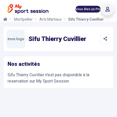
Vous êtes un Pro
Montpellier
Arts Martiaux
Sifu Thierry Cuvillier
Sifu Thierry Cuvillier
Informations et réservations
Toutes les infos sur votre prochaine séance de Arts Martiaux. R
Sifu Thierry Cuvillier
mon logo
Nos activités
Sifu Thierry Cuvillier
n'est pas disponible à la
reservation sur My Sport Session.
Accès et contact