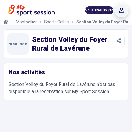
Vous êtes un Pro
Montpellier
Sports Collectifs
Section Volley du Foyer Rur
Section Volley du Foyer Rural de Lavérune
Informations et réservations
Toutes les infos sur votre prochaine séance de Sports Collectif
Section Volley du Foyer
mon logo
Rural de Lavérune
Nos activités
Section Volley du Foyer Rural de Lavérune
n'est pas
disponible à la reservation sur My Sport Session.
Accès et contact