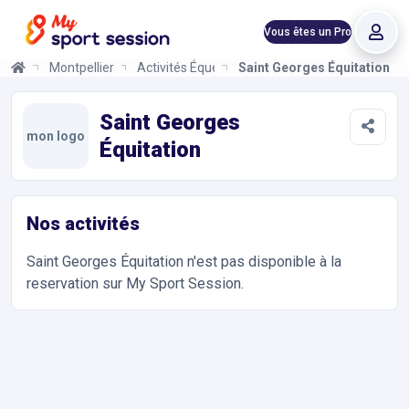
Vous êtes un Pro
Montpellier
Activités Équestres
Saint Georges Équitation
Saint Georges Équitation
Informations et réservations
Toutes les infos sur votre prochaine séance de Activités Équest
Saint Georges
mon logo
Équitation
Nos activités
Saint Georges Équitation
n'est pas disponible à la
reservation sur My Sport Session.
Accès et contact