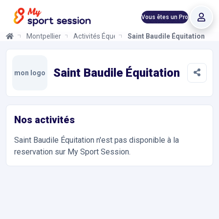
Vous êtes un Pro
Montpellier
Activités Équestres
Saint Baudile Équitation
Saint Baudile Équitation
Informations et réservations
Toutes les infos sur votre prochaine séance de Activités Équest
Saint Baudile Équitation
mon logo
Nos activités
Saint Baudile Équitation
n'est pas disponible à la
reservation sur My Sport Session.
Accès et contact