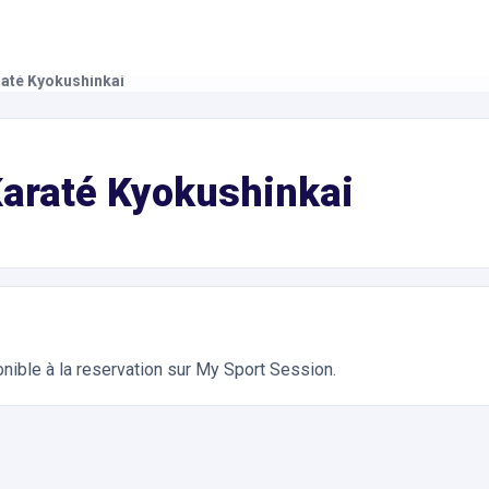
até Kyokushinkai
ts Martiaux. Réservation en ligne instantanée 24h/24
Karaté Kyokushinkai
nible à la reservation sur My Sport Session.