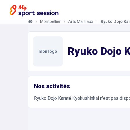
Montpellier
Arts Martiaux
Ryuko Dojo Kar
Ryuko Dojo Karaté Kyokushinkai
Informations et réservations
Toutes les infos sur votre prochaine séance de Ar
Ryuko Dojo 
mon logo
Nos activités
Ryuko Dojo Karaté Kyokushinkai
n'est pas dispo
Accès et contact