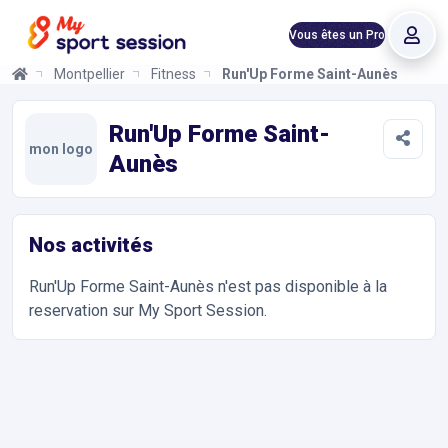
Vous êtes un Pro
Montpellier
Fitness
Run'Up Forme Saint-Aunès
Run'Up Forme Saint-Aunès
Informations et réservations
Toutes les infos sur votre prochaine séance de Musculation, Fit
Run'Up Forme Saint-
mon logo
Aunès
Nos activités
Run'Up Forme Saint-Aunès
n'est pas disponible à la
reservation sur My Sport Session.
Accès et contact