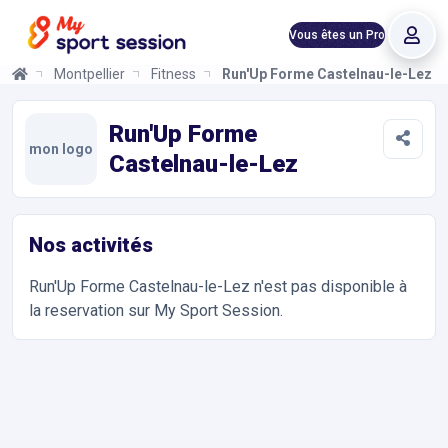
Vous êtes un Pro
Montpellier
Fitness
Run'Up Forme Castelnau-le-Lez
Run'Up Forme Castelnau-le-Lez
Informations et réservations
Toutes les infos sur votre prochaine séance de Musculation, Fit
Run'Up Forme
mon logo
Castelnau-le-Lez
Nos activités
Run'Up Forme Castelnau-le-Lez
n'est pas disponible à
la reservation sur My Sport Session.
Accès et contact