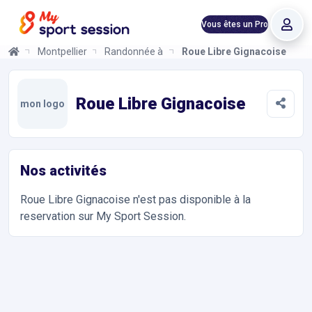
Vous êtes un Pro
Montpellier
Randonnée à Vélo
Roue Libre Gignacoise
Roue Libre Gignacoise
Informations et réservations
Toutes les infos sur votre prochaine séance de Randonnée à Vél
Roue Libre Gignacoise
mon logo
Nos activités
Roue Libre Gignacoise
n'est pas disponible à la
reservation sur My Sport Session.
Accès et contact