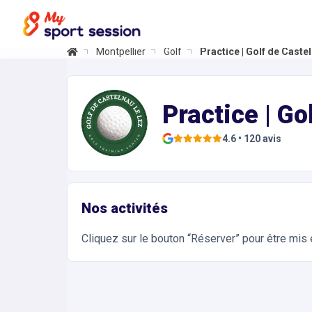
Montpellier
Golf
Practice | Golf de Caste
Practice | Golf de Castelnau-le-Lez
Informations et réservations
Découvrez le Golf : Carte de 5 seaux
Practice | G
4.6
•
120
avis
Nos activités
Cliquez sur le bouton “Réserver” pour être mis e
Accès et contact