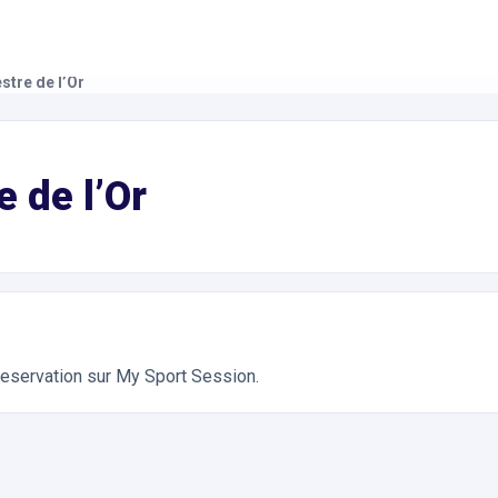
stre de l’Or
ivités Équestres, Équitation. Réservation en ligne instantanée 
 de l’Or
 reservation sur My Sport Session.