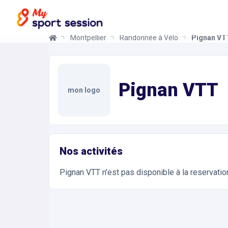
Montpellier
Randonnée à Vélo
Pignan VT
Pignan VTT
Informations et réservations
Toutes les infos sur votre prochaine séance de Ra
Pignan VTT
mon logo
Nos activités
Pignan VTT
n'est pas disponible à la reservati
Accès et contact