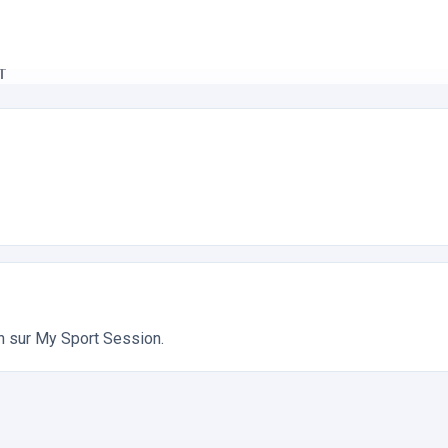
T
ndonnée à Vélo, VTT. Réservation en ligne instantanée 24h/24
on sur My Sport Session.