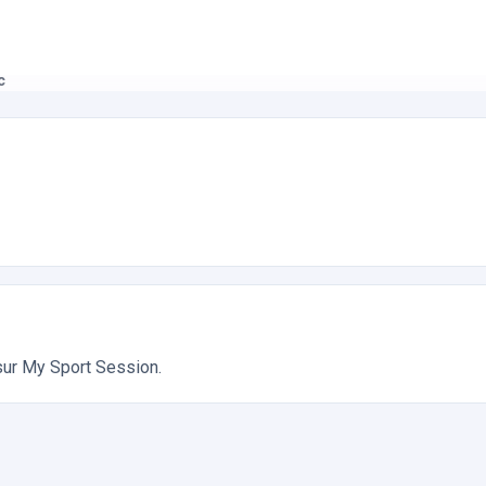
c
ivités de Plein Air. Réservation en ligne instantanée 24h/24
 sur My Sport Session.