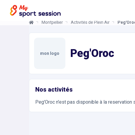
Montpellier
Activités de Plein Air
Peg'Oro
Peg'Oroc
Informations et réservations
Toutes les infos sur votre prochaine séance de Act
Peg'Oroc
mon logo
Nos activités
Peg'Oroc
n'est pas disponible à la reservation
Accès et contact