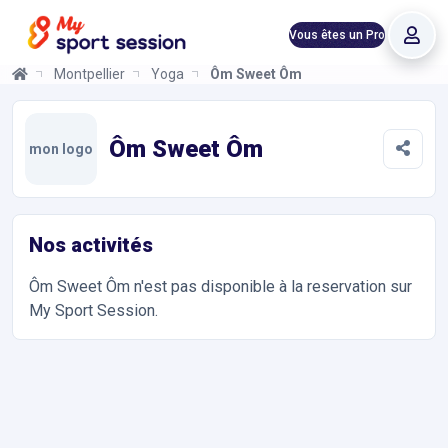
Vous êtes un Pro
Montpellier
Yoga
Ôm Sweet Ôm
Ôm Sweet Ôm
Informations et réservations
Toutes les infos sur votre prochaine séance de Stretching, Gym
Ôm Sweet Ôm
mon logo
Nos activités
Ôm Sweet Ôm
n'est pas disponible à la reservation sur
My Sport Session.
Accès et contact