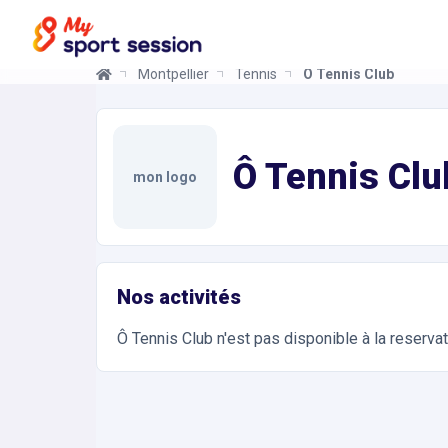
Montpellier
Tennis
Ô Tennis Club
Ô Tennis Club
Informations et réservations
Toutes les infos sur votre prochaine séance de Te
Ô Tennis Clu
mon logo
Nos activités
Ô Tennis Club
n'est pas disponible à la reserva
Accès et contact