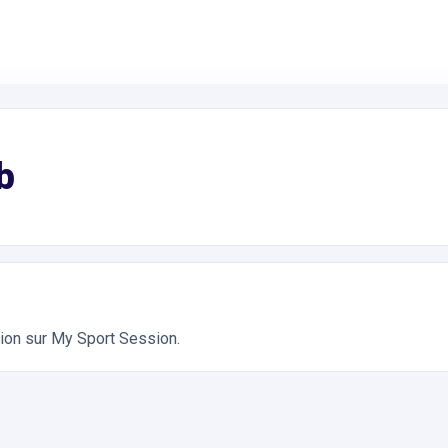
nnis. Réservation en ligne instantanée 24h/24
b
tion sur My Sport Session.