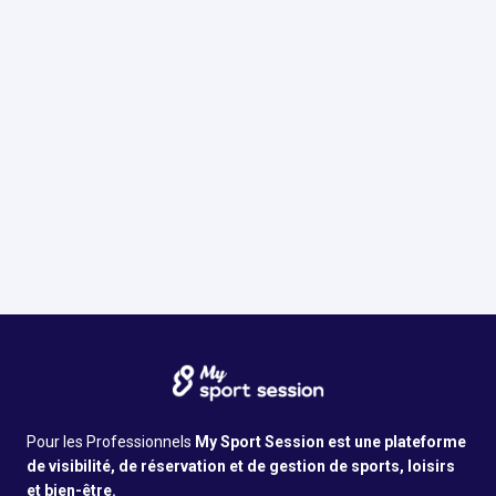
Nous découvrir
Avis Google
4.4
•
237
avis
Infos pratiques
Pour les Professionnels
My Sport Session est une plateforme
de visibilité, de réservation et de gestion de sports, loisirs
et bien-être.