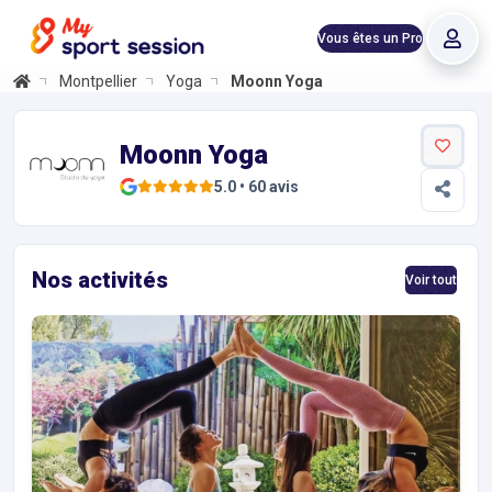
Vous êtes un Pro
Montpellier
Yoga
Moonn Yoga
Moonn Yoga
Informations et réservations
Réservez en ligne 24h/24 votre séance découverte de yoga chez M
Moonn Yoga
5.0
•
60
avis
Nos activités
Voir tout